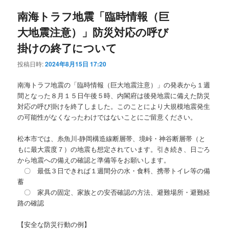
南海トラフ地震「臨時情報（巨
大地震注意）」防災対応の呼び
掛けの終了について
投稿日時:
2024年8月15日 17:20
南海トラフ地震の「臨時情報（巨大地震注意）」の発表から１週
間となった８月１５日午後５時、内閣府は後発地震に備えた防災
対応の呼び掛けを終了しました。このことにより大規模地震発生
の可能性がなくなったわけではないことにご留意ください。
松本市では、糸魚川-静岡構造線断層帯、境峠・神谷断層帯（と
もに最大震度７）の地震も想定されています。引き続き、日ごろ
から地震への備えの確認と準備等をお願いします。
〇 最低３日できれば１週間分の水・食料、携帯トイレ等の備
蓄
〇 家具の固定、家族との安否確認の方法、避難場所・避難経
路の確認
【安全な防災行動の例】