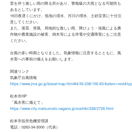
雷を伴う激しい雨の降る所があり、警報級の大雨となる可能性も
あるとしています。
16日夜遅くにかけ、低地の浸水、河川の増水、土砂災害に十分注
意してください。
また、落雷、突風、局地的な激しい雨、降ひょう・強風による農
作物や農業施設の被害、倒木等による停電や交通障害にもご注意
ください。
台風の多い時期となりました。気象情報に注意するとともに、風
水害への事前の備えをお願いします。
関連リンク
気象庁台風情報
https://www.jma.go.jp/bosai/map.html#4/39.238/156.83/&elem=root&ty
松本市HP
「風水害に備えて」
https://www.city.matsumoto.nagano.jp/soshiki/228/2726.html
松本市役所危機管理課
電話：0263-34-3000（代表）