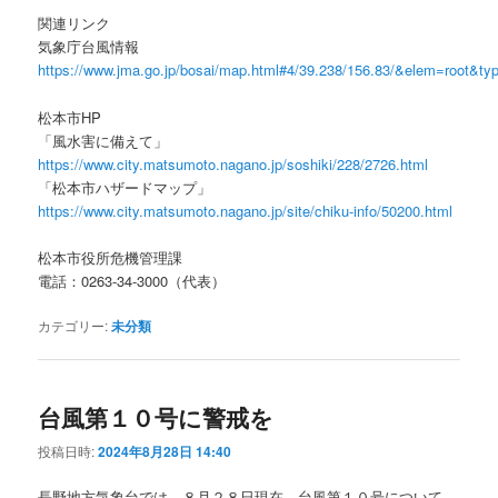
関連リンク
気象庁台風情報
https://www.jma.go.jp/bosai/map.html#4/39.238/156.83/&elem=root&ty
松本市HP
「風水害に備えて」
https://www.city.matsumoto.nagano.jp/soshiki/228/2726.html
「松本市ハザードマップ」
https://www.city.matsumoto.nagano.jp/site/chiku-info/50200.html
松本市役所危機管理課
電話：0263-34-3000（代表）
カテゴリー:
未分類
台風第１０号に警戒を
投稿日時:
2024年8月28日 14:40
長野地方気象台では、８月２８日現在、台風第１０号について、