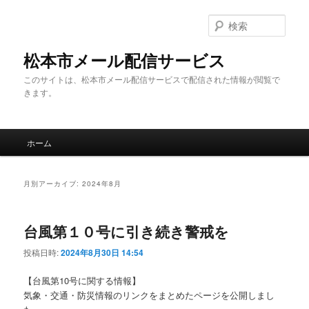
メ
サ
イ
ブ
検
ン
コ
索
コ
ン
松本市メール配信サービス
ン
テ
このサイトは、松本市メール配信サービスで配信された情報が閲覧で
テ
ン
きます。
ン
ツ
ツ
へ
へ
移
メ
移
動
ホーム
イ
動
ン
メ
月別アーカイブ:
2024年8月
ニ
ュ
ー
台風第１０号に引き続き警戒を
投稿日時:
2024年8月30日 14:54
【台風第10号に関する情報】
気象・交通・防災情報のリンクをまとめたページを公開しまし