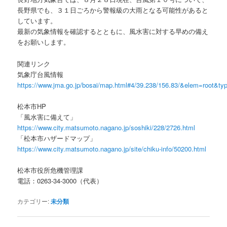
長野県でも、３１日ごろから警報級の大雨となる可能性があると
しています。
最新の気象情報を確認するとともに、風水害に対する早めの備え
をお願いします。
関連リンク
気象庁台風情報
https://www.jma.go.jp/bosai/map.html#4/39.238/156.83/&elem=root&ty
松本市HP
「風水害に備えて」
https://www.city.matsumoto.nagano.jp/soshiki/228/2726.html
「松本市ハザードマップ」
https://www.city.matsumoto.nagano.jp/site/chiku-info/50200.html
松本市役所危機管理課
電話：0263-34-3000（代表）
カテゴリー:
未分類