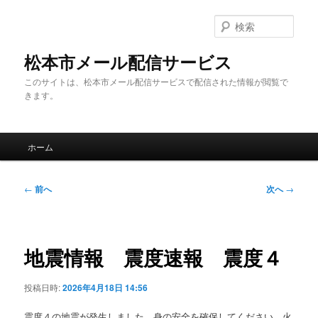
メ
イ
検
ン
索
コ
松本市メール配信サービス
ン
このサイトは、松本市メール配信サービスで配信された情報が閲覧で
テ
きます。
ン
ツ
へ
メ
移
ホーム
イ
動
ン
メ
投
←
前へ
次へ
→
ニ
稿
ュ
ナ
ー
ビ
ゲ
地震情報 震度速報 震度４
ー
シ
投稿日時:
2026年4月18日 14:56
ョ
ン
震度４の地震が発生しました。身の安全を確保してください。火