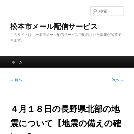
メ
イ
検
ン
索
コ
松本市メール配信サービス
ン
このサイトは、松本市メール配信サービスで配信された情報が閲覧で
テ
きます。
ン
ツ
へ
メ
移
ホーム
イ
動
ン
メ
投
←
前へ
次へ
→
ニ
稿
ュ
ナ
ー
ビ
ゲ
４月１８日の長野県北部の地
ー
シ
震について【地震の備えの確
ョ
ン