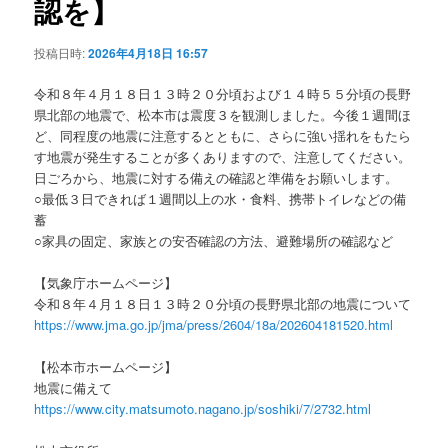
認を】
投稿日時:
2026年4月18日 16:57
令和８年４月１８日１３時２０分頃および１４時５５分頃の長野
県北部の地震で、松本市は震度３を観測しました。今後１週間ほ
ど、同程度の地震に注意するとともに、さらに強い揺れをもたら
す地震が発生することが多くありますので、注意してください。
日ごろから、地震に対する備えの確認と準備をお願いします。
○最低３日できれば１週間以上の水・食料、携帯トイレなどの備
蓄
○家具の固定、家族との安否確認の方法、避難場所の確認など
【気象庁ホームページ】
令和８年４月１８日１３時２０分頃の長野県北部の地震について
https://www.jma.go.jp/jma/press/2604/18a/202604181520.html
【松本市ホームページ】
地震に備えて
https://www.city.matsumoto.nagano.jp/soshiki/7/2732.html