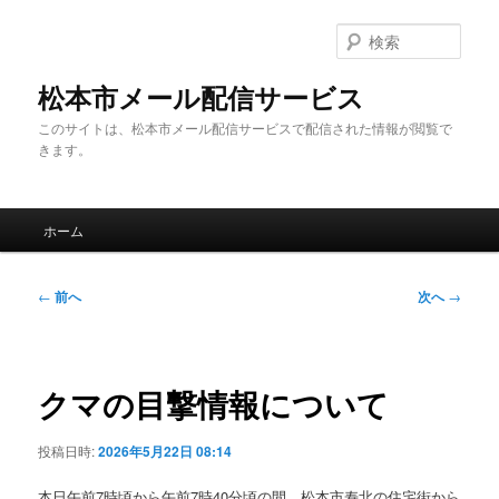
メ
イ
検
ン
索
コ
松本市メール配信サービス
ン
このサイトは、松本市メール配信サービスで配信された情報が閲覧で
テ
きます。
ン
ツ
へ
メ
移
ホーム
イ
動
ン
メ
投
←
前へ
次へ
→
ニ
稿
ュ
ナ
ー
ビ
ゲ
クマの目撃情報について
ー
シ
投稿日時:
2026年5月22日 08:14
ョ
ン
本日午前7時頃から午前7時40分頃の間、松本市寿北の住宅街から