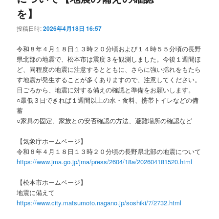
を】
投稿日時:
2026年4月18日 16:57
令和８年４月１８日１３時２０分頃および１４時５５分頃の長野
県北部の地震で、松本市は震度３を観測しました。今後１週間ほ
ど、同程度の地震に注意するとともに、さらに強い揺れをもたら
す地震が発生することが多くありますので、注意してください。
日ごろから、地震に対する備えの確認と準備をお願いします。
○最低３日できれば１週間以上の水・食料、携帯トイレなどの備
蓄
○家具の固定、家族との安否確認の方法、避難場所の確認など
【気象庁ホームページ】
令和８年４月１８日１３時２０分頃の長野県北部の地震について
https://www.jma.go.jp/jma/press/2604/18a/202604181520.html
【松本市ホームページ】
地震に備えて
https://www.city.matsumoto.nagano.jp/soshiki/7/2732.html