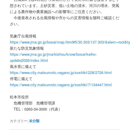
想されています。土砂災害、低い土地の浸水、河川の増水、突風
による農作物や農業施設への影響等にご注意ください。
今後発表される台風情報や市からの災害情報を随時ご確認くだ
さい。
気象庁台風情報
https://www.jma.go.jp/bosai/map.html#5/30.303/137.303/&elem=root&
新たな防災気象情報
https://www.jma.go.jp/jma/kishou/know/bosai/keiho-
update2026/index.html
風水害に備えて
https://www.city.matsumoto.nagano.jp/soshiki/228/2726.html
停電に備えて
https://www.city.matsumoto.nagano.jp/soshiki/7/134447.html
松本市役所
危機管理部 危機管理課
TEL：0263-34-3000（代表）
カテゴリー:
未分類