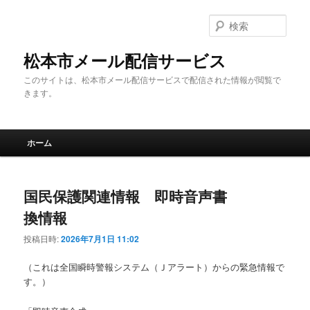
メ
サ
イ
ブ
検
ン
コ
索
コ
ン
松本市メール配信サービス
ン
テ
このサイトは、松本市メール配信サービスで配信された情報が閲覧で
テ
ン
きます。
ン
ツ
ツ
へ
へ
移
メ
移
動
ホーム
イ
動
ン
メ
国民保護関連情報 即時音声書
ニ
ュ
換情報
ー
投稿日時:
2026年7月1日 11:02
（これは全国瞬時警報システム（Ｊアラート）からの緊急情報で
す。）