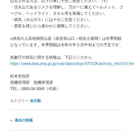
山をされる方は、以下の事に十分ご留意ください。（※）
・活火山であるリスクを理解し、万が一に備えてヘルメット、ゴ
ーグル、ヘッドライト、タオル等を装備してください。
・噴気（火山ガス）には十分ご注意ください。
・異変を感じたら速やかに避難してください。
※焼岳の上高地側登山道（焼岳登山口～焼岳小屋間）は冬季閉鎖
となっています。冬季閉鎖は令和８年５月中旬までの予定です。
気象庁の焼岳に関する情報は、下記リンクから
https://www.data.jma.go.jp/vois/data/tokyo/STOCK/activity_info/310.ht
松本市役所
危機管理部 危機管理課
TEL：0263-34-3000（代表）
カテゴリー:
未分類
投
←
過去の投稿
稿
ナ