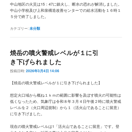
中山地区の火災は15：47に鎮火し、断水の恐れが解消しました。
中山小学校及び上和泉構造改善センターでの給水活動を１６時１
５分で終了しました。
カテゴリー:
未分類
焼岳の噴火警戒レベルが１に引
き下げられました
投稿日時:
2026年3月4日 14:06
【焼岳の噴火警戒レベルが１に引き下げられました】
想定火口域から概ね１ｋｍの範囲に影響を及ぼす噴火の可能性は
低くなったため、気象庁は令和８年３月４日午後２時に噴火警戒
レベルを２（火口周辺規制）から１（活火山であることに留意）
に引き下げました。
現在の噴火警戒レベルは1「活火山であることに留意」です。登