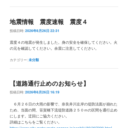
地震情報 震度速報 震度４
投稿日時:
2026年6月26日 22:31
震度４の地震が発生しました。身の安全を確保してください。火
の元を確認してください。余震に注意してください。
カテゴリー:
未分類
【道路通行止めのお知らせ】
投稿日時:
2026年6月26日 16:19
６月２６日の大雨の影響で、奈良井川左岸の堤防法面が崩れた
ため、当面の間、笹賀橋下流堤防道路２５０ｍの区間を通行止め
にします。迂回にご協力ください。
詳細はこちらをご覧ください。
https://www.city.matsumoto.nagano.jp/soshiki/83/207220.html